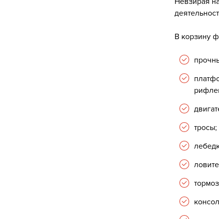
Невзирая на
деятельност
В корзину ф
прочны
платфо
рифле
двигат
тросы;
лебедк
ловите
тормоз
консол