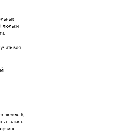
ельные
й люльки
ти.
 учитывая
ой
в люлек: 6,
ть люлька.
корзине