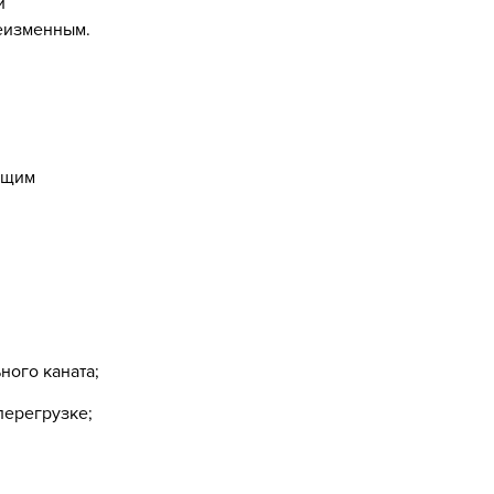
й
неизменным.
ящим
ного каната;
перегрузке;