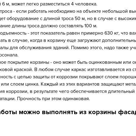
 6 м, может легко разместиться 4 человека.
троса - если работать необходимо на объекте небольшой выс
ет оборудование с длиной троса 50 м, но в случае с высоки
ание длины троса должно составлять 100 м.
одъемность - этот показатель равен примерно 630 кг, что в
ать в случае, когда в корзину еще загружают дополнительн
алы для обслуживания зданий. Помимо этого, надо также уч
рсонала.
ое покрытие корзины - оно может быть оцинкованным или 
овой краской. В любом случае каркас изготавливается из ст
ность с целью защиты от коррозии покрывают слоем порош
 или слоем цинка. Каждый из этих вариантов защищают мета
ия коррозии, в результате чего обеспечивается длительный
атации. Прочность при этом одинаковая.
аботы можно выполнять из корзины фаса