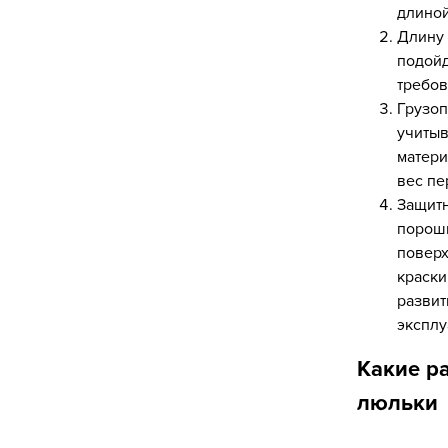
длиной
Длину 
подойд
требов
Грузоп
учитыв
матери
вес пе
Защитн
порошк
поверх
краски
развит
эксплу
Какие р
люльки