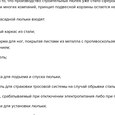
 то, что производство строительных люлек уже стало сферо
и многих компаний, принцип подвесной корзины остается 
асадной люльки входят:
й каркас из стали;
рма для ног, покрытая листами из металла с противоскольз
нием;
ель;
а для подъема и спуска люльки,
ль для страховки тросовой системы на случай обрывки сталь
, срабатываемый при отключении электропитания либо при 
и для установки люльки;