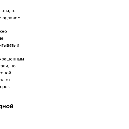
оты, то
м зданием
ажно
ые
итывать и
окрашенным
али, но
ковой
лл от
 срок
дной