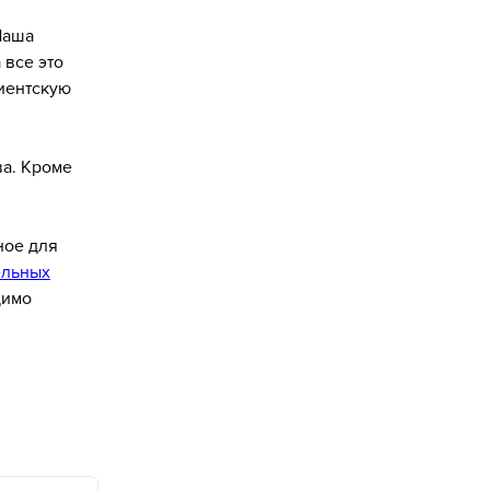
Наша
 все это
иентскую
ва. Кроме
ное для
ельных
димо