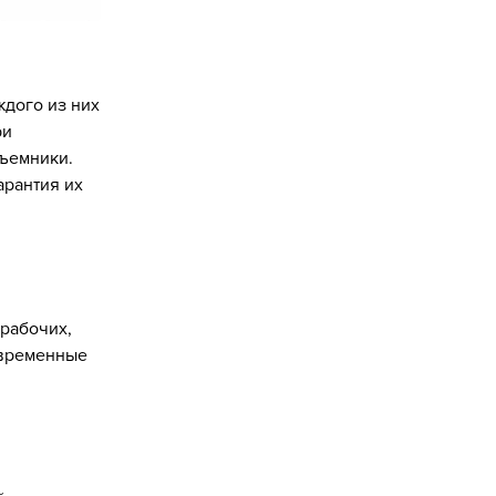
ждого из них
ри
ъемники.
арантия их
 рабочих,
овременные