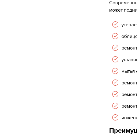
Современны
может подни
утепле
облицо
ремонт
устано
мытья 
ремонт
ремонт
ремонт
инжене
Преимущ