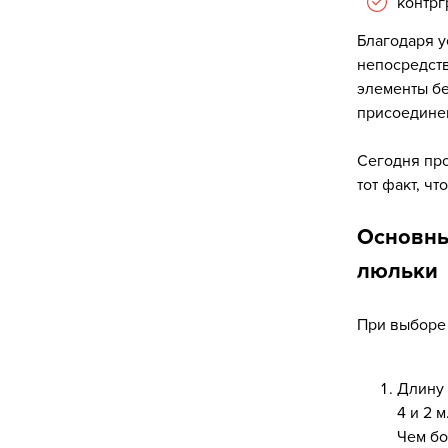
контрг
Благодаря у
непосредств
элементы бе
присоедине
Сегодня пр
тот факт, ч
Основны
люльки
При выборе 
Длину 
4 и 2 
Чем бо