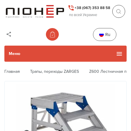
+38 (067) 353 88 58
по всей Украине
Ru
Меню
Главная
Трапы, переходы ZARGES
Z600 Лестничная пл
Каталог товаров
Каталог Б/У товаров
Прокат и услуги
Next
Previous
Акции