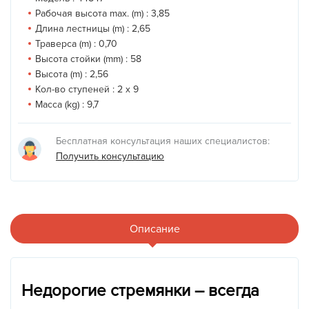
Рабочая высота max. (m) :
3,85
Длина лестницы (m) :
2,65
Траверса (m) :
0,70
Высота стойки (mm) :
58
Высота (m) :
2,56
Кол-во ступеней :
2 x 9
Масса (kg) :
9,7
Бесплатная консультация наших специалистов:
Получить консультацию
Описание
Недорогие стремянки – всегда