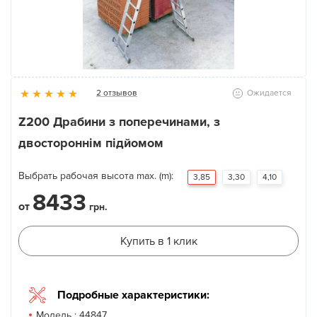
Новости
Галерея
2 отзывов
Ожидается
Контакты
Z200 Драбини з поперечинами, з
двостороннім підйомом
Прокат оборудования
Выбрать рабочая высота max. (m):
3,85
3,30
4,10
8433
от
грн.
Купить в 1 клик
Подробные характеристики:
Модель :
44847