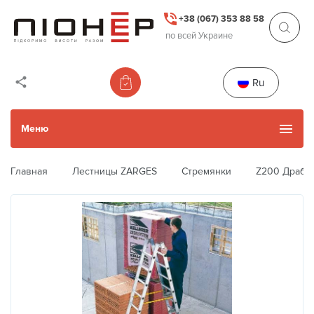
+38 (067) 353 88 58
по всей Украине
Ru
Меню
Главная
Лестницы ZARGES
Стремянки
Z200 Драбин
Каталог товаров
Каталог Б/У товаров
Прокат и услуги
Акции