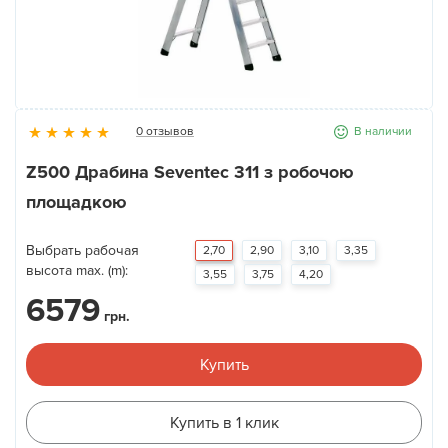
Новости
Галерея
0 отзывов
В наличии
Контакты
Z500 Драбина Seventec 311 з робочою
площадкою
Прокат оборудования
Выбрать рабочая
2,70
2,90
3,10
3,35
высота max. (m):
3,55
3,75
4,20
6579
грн.
Купить
Купить в 1 клик