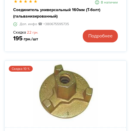
В наличии
Соединитель универсальный 160мм (Т-болт)
(гальванизированный)
Доп. инфо ☎ +380675595735
Скидка
22
грн.
Подробнее
195
грн./шт
Скидка 10 %