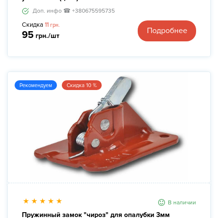
Доп. инфо ☎ +380675595735
Скидка
11
грн.
Подробнее
95
грн./шт
Рекомендуем
Скидка 10 %
В наличии
Пружинный замок "чироз" для опалубки 3мм