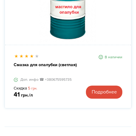
В наличии
Смазка для опалубки (светлая)
Доп. инфо ☎ +380675595735
Скидка
5
грн.
Подробнее
41
грн./л