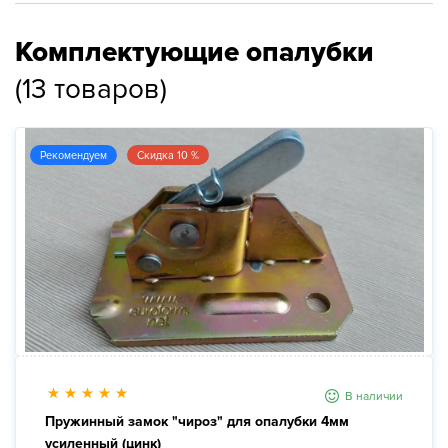
Новости
Комплектующие опалубки
(
13
товаров
)
Галерея
Контакты
Рекомендуем
Скидка 10 %
Прокат оборудования
В наличии
Пружинный замок "чироз" для опалубки 4мм
усиленный (цинк)