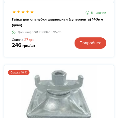
В наличии
Гайка для опалубки шарнирная (суперплита) 140мм
(цинк)
Доп. инфо ☎ +380675595735
Скидка
27
грн.
Подробнее
246
грн./шт
Скидка 10 %