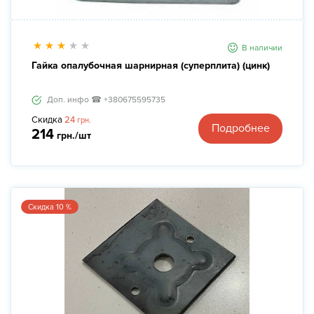
В наличии
Гайка опалубочная шарнирная (суперплита) (цинк)
Доп. инфо ☎ +380675595735
Скидка
24
грн.
Подробнее
214
грн./шт
Скидка 10 %