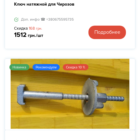
Ключ натяжной для Чирозов
Доп. инфо ☎ +380675595735
Скидка
168
грн.
Подробнее
1512
грн./шт
Новинка
Рекомендуем
Скидка 10 %