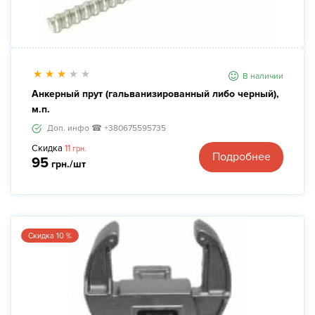
В наличии
Анкерный прут (гальванизированный либо черный),
м.п.
Доп. инфо ☎ +380675595735
Скидка
11
грн.
Подробнее
95
грн./шт
Скидка 10 %