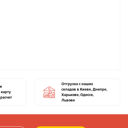
Отгрузка с наших
и
складов в Киеве, Днепре,
 карту
Харькове, Одессе,
расчет
Львове