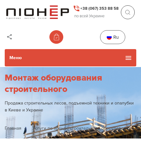
+38 (067) 353 88 58
по всей Украине
Ru
Меню
Монтаж оборудования
Каталог товаров
строительного
Каталог Б/У товаров
Продажа строительных лесов, подъемной техники и опалубки
в Киеве и Украине
Прокат и услуги
Главная
Услуги по аренде строительного оборудования
Акции