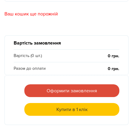
Новини
Ваш кошик ще порожній
Галерея
Вартість замовлення
Контакти
Вартість (0 шт.)
0
грн.
Прокат та послуги
Разом до оплати
0
грн.
Оформити замовлення
Купити в 1 клік