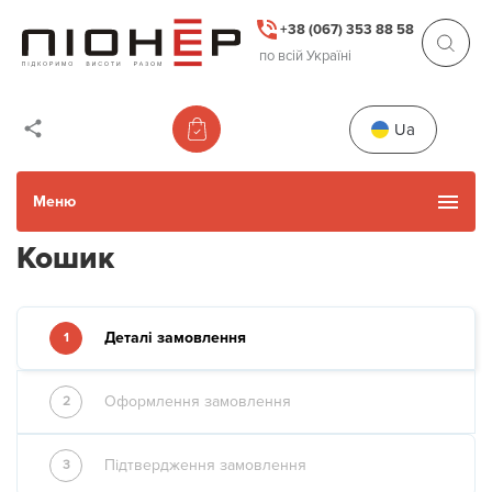
+38 (067) 353 88 58
по всій Україні
Ua
Меню
Кошик
Каталог товарів
Деталі замовлення
1
Уживані товари
Оформлення замовлення
2
Прокат
Підтвердження замовлення
3
Акції