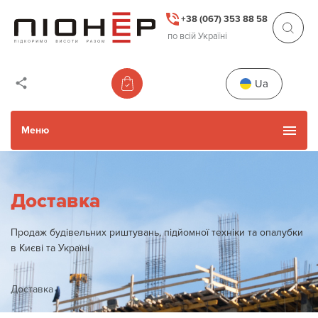
+38 (067) 353 88 58
по всій Україні
Ua
Меню
Каталог товарів
Доставка
Уживані товари
Продаж будівельних риштувань, підйомної техніки та опалубки
в Києві та Україні
Прокат
Доставка
Акції