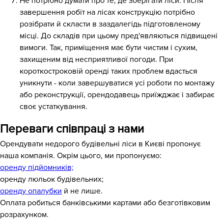
Не потрібно думати про те, де зберігати ліси. Після
завершення робіт на лісах конструкцію потрібно
розібрати й скласти в заздалегідь підготовленому
місці. До складів при цьому пред'являються підвищені
вимоги. Так, приміщення має бути чистим і сухим,
захищеним від несприятливої погоди. При
короткостроковій оренді таких проблем вдасться
уникнути - коли завершуватися усі роботи по монтажу
або реконструкції, орендодавець приїжджає і забирає
своє устаткування.
Переваги співпраці з нами
Орендувати недорого будівельні ліси в Києві пропонує
наша компанія. Окрім цього, ми пропонуємо:
оренду підйомників;
оренду люльок будівельних;
оренду опалубки
й не лише.
Оплата робиться банківськими картами або безготівковим
розрахунком.