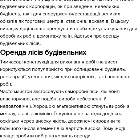
будівельних корпорацій, як при зведенні невеликих
будівель, так і для спорудження/реставрації великих
об'єктів як торгових центрів, стадіонів, вокзалів. В цьому
випадку доцільніше орендувати необхідне устаткування для
обробних робіт, демонтажу та ін. йдеться про оренду
будівельних лісів.
Оренда лісів будівельних
Тимчасові конструкції для виконання робіт на висоті
користуються популярністю при облицюванні будівель,
реставрації, утеплення, як для внутрішніх, так і зовнішніх
робіт.
Часто майстри застосовують саморобні ліси, які збиті
власноручно, але подібні вироби небезпечні й
недовговічні). Хорошою альтернативою стануть вироби з
металу, сталі, алюмінію. Їх купівля не завжди доцільна,
оскільки через високу якість, дорожнечі сировини та
більшого числа елементів їх вартість висока. Тому іноді
краще зробити вибір на користь оренди.