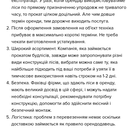
експлуатації. У разі, коли орендар використовуватиме
ліси по прямому призначенню упродовж не тривалого
часу, то прокат цілком доцільний. Але чим довше
термін оренди, тим дорожче виходить послуга.
Після оформлення замовлення на об'єкт техніка
прибуває в максимально короткі терміни. Не треба
чекати виготовлення устаткування.
Широкий асортимент. Компанія, яка займається
прокатом будлісів, завжди може запропонувати різні
види конструкцій лісів, вибрати можна саме ту, яка
найбільше підходить під ваші потреби й узяти її в
тимчасове використання навіть строком на 1-2 дні.
Безпека. Фахівці фірми, що здають ліси в оренду,
мають великий досвід в цій сфері, і можуть надати
необхідні консультації, рекомендувати потрібну
конструкцію, допомогти або здійснити якісний і
безпечний монтаж.
Логістика: проблем з перевезенням немає оскільки
доставкою займається як правило орендодавець.