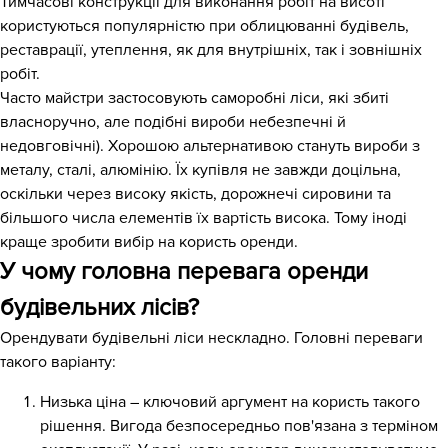
Тимчасові конструкції для виконання робіт на висоті
користуються популярністю при облицюванні будівель,
реставрації, утеплення, як для внутрішніх, так і зовнішніх
робіт.
Часто майстри застосовують саморобні ліси, які збиті
власноручно, але подібні вироби небезпечні й
недовговічні). Хорошою альтернативою стануть вироби з
металу, сталі, алюмінію. Їх купівля не завжди доцільна,
оскільки через високу якість, дорожнечі сировини та
більшого числа елементів їх вартість висока. Тому іноді
краще зробити вибір на користь оренди.
У чому головна перевага оренди
будівельних лісів?
Орендувати будівельні ліси нескладно. Головні переваги
такого варіанту:
Низька ціна – ключовий аргумент на користь такого
рішення. Вигода безпосередньо пов'язана з терміном