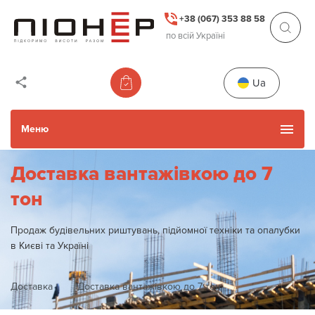
+38 (067) 353 88 58
по всій Україні
Ua
Меню
Доставка вантажівкою до 7
Каталог товарів
тон
Уживані товари
Продаж будівельних риштувань, підйомної техніки та опалубки
в Києві та Україні
Прокат
Доставка
Доставка вантажівкою до 7 тон
Акції