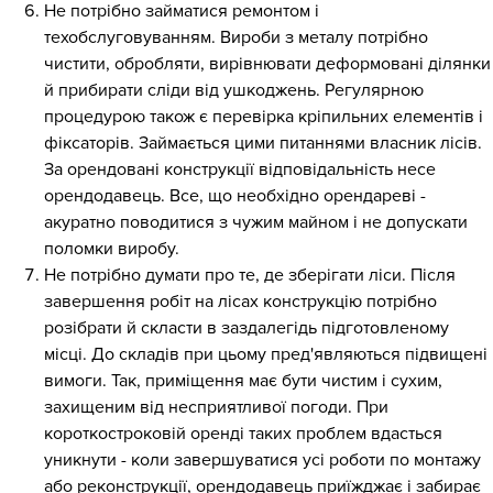
Не потрібно займатися ремонтом і
техобслуговуванням. Вироби з металу потрібно
чистити, обробляти, вирівнювати деформовані ділянки
й прибирати сліди від ушкоджень. Регулярною
процедурою також є перевірка кріпильних елементів і
фіксаторів. Займається цими питаннями власник лісів.
За орендовані конструкції відповідальність несе
орендодавець. Все, що необхідно орендареві -
акуратно поводитися з чужим майном і не допускати
поломки виробу.
Не потрібно думати про те, де зберігати ліси. Після
завершення робіт на лісах конструкцію потрібно
розібрати й скласти в заздалегідь підготовленому
місці. До складів при цьому пред'являються підвищені
вимоги. Так, приміщення має бути чистим і сухим,
захищеним від несприятливої погоди. При
короткостроковій оренді таких проблем вдасться
уникнути - коли завершуватися усі роботи по монтажу
або реконструкції, орендодавець приїжджає і забирає