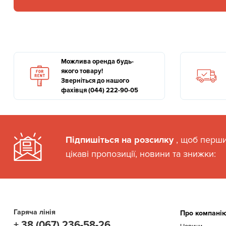
Можлива оренда будь-
якого товару!
Зверніться до нашого
фахівця (044) 222-90-05
Підпишіться на розсилку
, щоб перш
цікаві пропозиції, новини та знижки:
Гаряча лінія
Про компані
+ 38 (067) 236-58-26