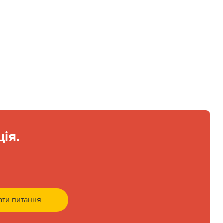
ія.
ати питання