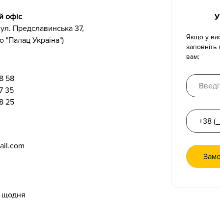
й офіс
У
 вул. Предславинська 37,
Якщо у ва
о "Палац Україна")
заповніть
вам:
8 58
7 35
8 25
ail.com
0 щодня