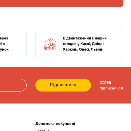
через
Відвантаження з наших
або
складів у Києві, Дніпрі,
хунок
Харкові, Одесі, Львові
2216
підписалися
Допомога покупцеві