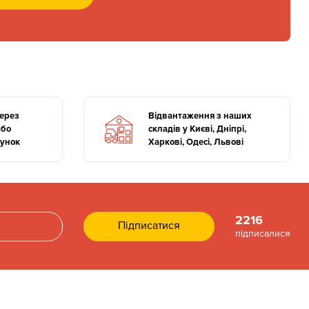
через
Відвантаження з наших
або
складів у Києві, Дніпрі,
хунок
Харкові, Одесі, Львові
2216
підписалися