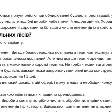
ються популярністю при облицюванні будівель, реставрації, ут
оручно, але подібні вироби небезпечні й недовговічні). Хоро
, дорожнечі сировини та більшого числа елементів їх вартіст
ьних лісів?
ого варіанту:
шення. Вигода безпосередньо пов'язана з терміном експлуатац
прокат цілком доцільний. Але чим довше термін оренди, тим
ає в максимально короткі терміни. Не треба чекати виготов
 будлісів, завжди може запропонувати різні види конструкцій
 строком на 1-2 дні.
 великий досвід в цій сфері, і можуть надати необхідні конс
ставкою займається як правило орендодавець.
 Вироби з металу потрібно чистити, обробляти, вирівнювати
лементів і фіксаторів. Займається цими питаннями власник лі