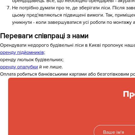
орендодавець. Все, що необхідно орендареві - акуратн
Не потрібно думати про те, де зберігати ліси. Після за
цьому пред'являються підвищені вимоги. Так, приміщен
уникнути - коли завершуватися усі роботи по монтажу 
Переваги співпраці з нами
Орендувати недорого будівельні ліси в Києві пропонує наша
оренду підйомників;
оренду люльок будівельних;
оренду опалубки
й не лише.
Оплата робиться банківськими картами або безготівковим р
Пр