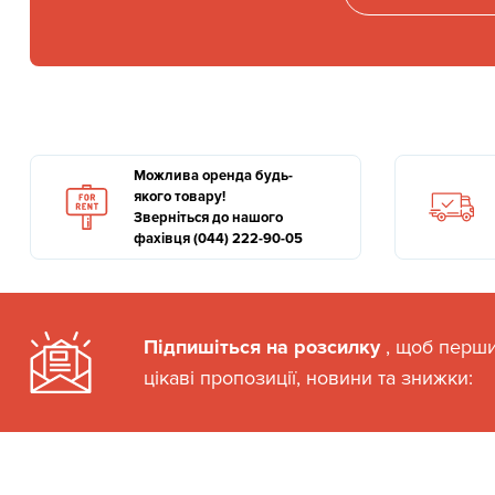
Можлива оренда будь-
якого товару!
Зверніться до нашого
фахівця (044) 222-90-05
Підпишіться на розсилку
, щоб перш
цікаві пропозиції, новини та знижки: