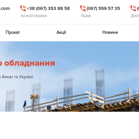
l.com
+38 (067) 353 88 58
(067) 559 57 35
по всій Україні
Львів
Дні
Прокат
Акції
Новини
о обладнання
Києві та Україні