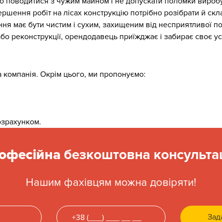
о поводитися з чужим майном і не допускати поломки виробу
вершення робіт на лісах конструкцію потрібно розібрати й скл
ня має бути чистим і сухим, захищеним від несприятливої п
або реконструкції, орендодавець приїжджає і забирає своє ус
 компанія. Окрім цього, ми пропонуємо:
озрахунком.
офесійна
безкоштовна консультац
Нашим фахівцям можна довіряти!
Зад