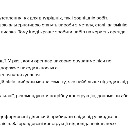
еплення, як для внутрішніх, так і зовнішніх робіт.
шою альтернативою стануть вироби з металу, сталі, алюмінію.
ь висока. Тому іноді краще зробити вибір на користь оренди.
ії. У разі, коли орендар використовуватиме ліси по
 дорожче виходить послуга.
лення устаткування.
 лісів, вибрати можна саме ту, яка найбільше підходить під
ультації, рекомендувати потрібну конструкцію, допомогти або
 деформовані ділянки й прибирати сліди від ушкоджень.
сів. За орендовані конструкції відповідальність несе