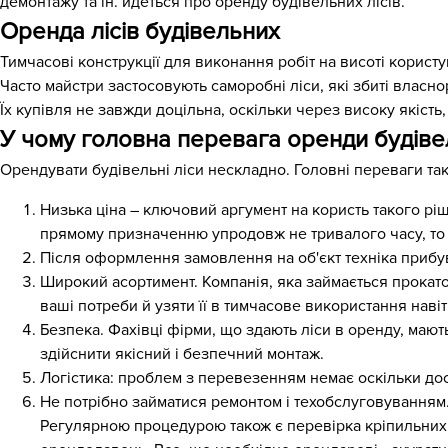
демонтажу та ін. йдеться про оренду будівельних лісів.
Оренда лісів будівельних
Тимчасові конструкції для виконання робіт на висоті користу
Часто майстри застосовують саморобні ліси, які збиті власн
Їх купівля не завжди доцільна, оскільки через високу якість
У чому головна перевага оренди будівел
Орендувати будівельні ліси нескладно. Головні переваги так
Низька ціна – ключовий аргумент на користь такого рі
прямому призначенню упродовж не тривалого часу, то 
Після оформлення замовлення на об'єкт техніка прибув
Широкий асортимент. Компанія, яка займається прокатом
ваші потреби й узяти її в тимчасове використання навіть
Безпека. Фахівці фірми, що здають ліси в оренду, мають
здійснити якісний і безпечний монтаж.
Логістика: проблем з перевезенням немає оскільки до
Не потрібно займатися ремонтом і техобслуговуванням.
Регулярною процедурою також є перевірка кріпильних е