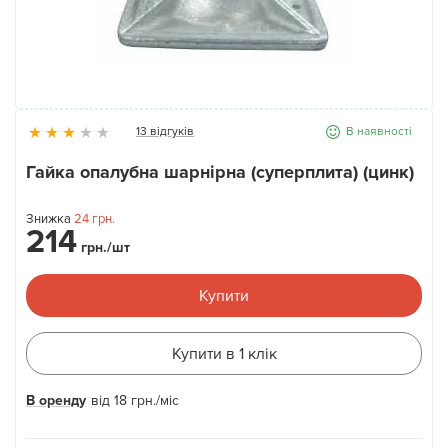
Новини
Галерея
13 відгуків
В наявності
Контакти
Гайка опалубна шарнірна (суперплита) (цинк)
Прокат та послуги
Знижка
24
грн.
214
грн./шт
Купити
Купити в 1 клік
В оренду
від
18
грн.
/міс