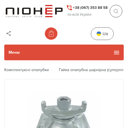
+38 (067) 353 88 58
по всій Україні
Ua
Меню
Комплектуючі опалубки
Гайка опалубна шарнірна (суперплита
Каталог товарів
Уживані товари
Прокат
Акції