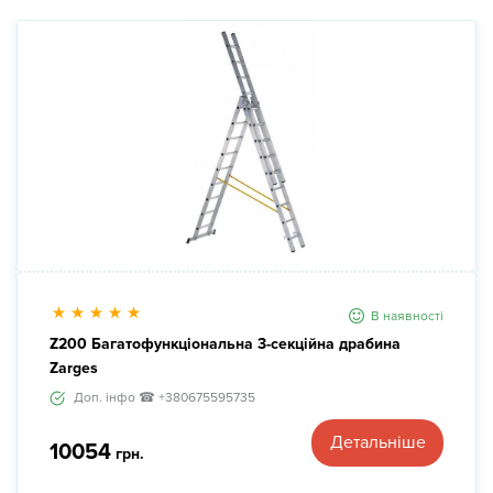
Новини
Галерея
Контакти
Прокат та послуги
В наявності
Z200 Багатофункціональна 3-секційна драбина
Zarges
Доп. інфо ☎ +380675595735
Детальніше
10054
грн.