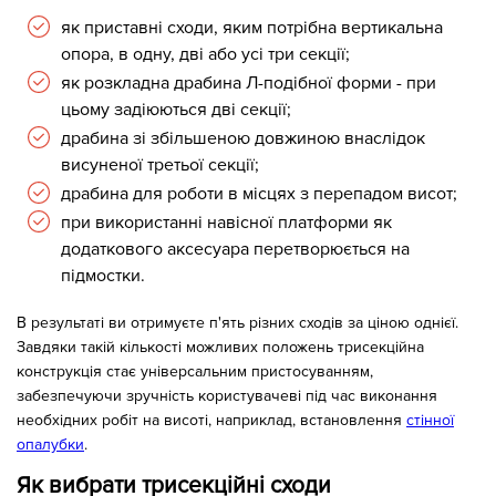
як приставні сходи, яким потрібна вертикальна
опора, в одну, дві або усі три секції;
як розкладна драбина Л-подібної форми - при
цьому задіюються дві секції;
драбина зі збільшеною довжиною внаслідок
висуненої третьої секції;
драбина для роботи в місцях з перепадом висот;
при використанні навісної платформи як
додаткового аксесуара перетворюється на
підмостки.
В результаті ви отримуєте п'ять різних сходів за ціною однієї.
Завдяки такій кількості можливих положень трисекційна
конструкція стає універсальним пристосуванням,
забезпечуючи зручність користувачеві під час виконання
необхідних робіт на висоті, наприклад, встановлення
стінної
опалубки
.
Як вибрати трисекційні сходи