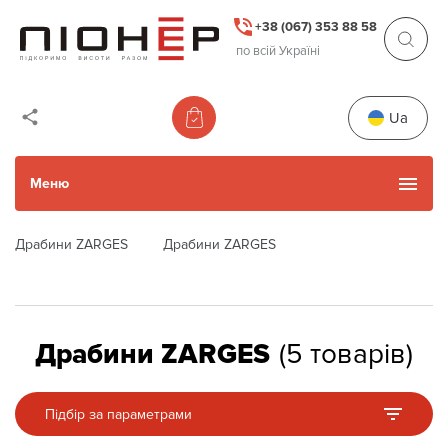
+38 (067) 353 88 58
по всій Україні
Ua
Меню
Драбини ZARGES
Драбини ZARGES
Каталог товарів
Уживані товари
Драбини ZARGES
(
5
товарів
)
Прокат
Підбір за параметрами
Акції