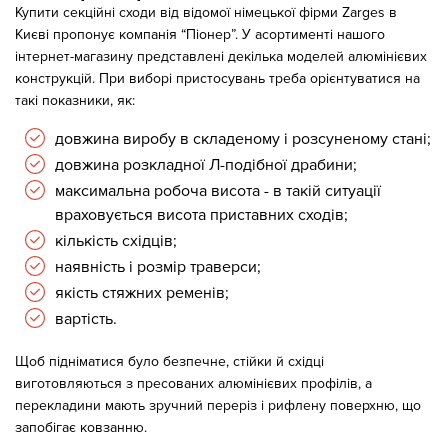
Купити секційні сходи від відомої німецької фірми Zarges в
Києві пропонує компанія “Піонер”. У асортименті нашого
інтернет-магазину представлені декілька моделей алюмінієвих
конструкцій. При виборі пристосувань треба орієнтуватися на
такі показники, як:
довжина виробу в складеному і розсуненому стані;
довжина розкладної Л-подібної драбини;
максимальна робоча висота - в такій ситуації
враховується висота приставних сходів;
кількість східців;
наявність і розмір траверси;
якість стяжних ременів;
вартість.
Щоб підніматися було безпечне, стійки й східці
виготовляються з пресованих алюмінієвих профілів, а
перекладини мають зручний переріз і рифлену поверхню, що
запобігає ковзанню.