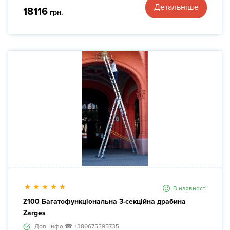
Детальніше
18116
грн.
В наявності
Z100 Багатофункціональна 3-секційна драбина
Zarges
Доп. інфо ☎ +380675595735