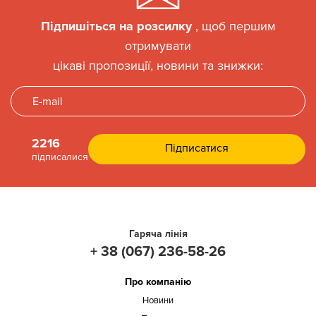
Підпишіться на розсилку
, щоб першим
отримувати
цікаві пропозиції, новини та знижки:
2216
підписалися
Гаряча лінія
+ 38 (067) 236-58-26
Про компанію
Новини