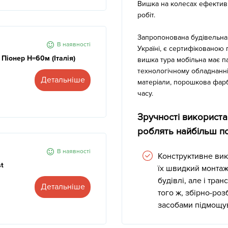
Вишка на колесах ефективн
робіт.
Запропонована будівельна 
В наявності
Україні, є сертифікованою 
 Піонер Н=60м (Італія)
вишка тура мобільна має п
технологічному обладнанні
Детальніше
матеріали, порошкова фар
часу.
Зручності використа
роблять найбільш по
В наявності
Конструктивне ви
t
їх швидкий монтаж
будівлі, але і тра
Детальніше
того ж, збірно-ро
засобами підмощув
висоту.