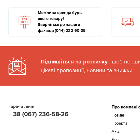
Можлива оренда будь-
якого товару!
Зверніться до нашого
фахівця (044) 222-90-05
Підпишіться на розсилку
, щоб перш
цікаві пропозиції, новини та знижки:
Гаряча лінія
Про компані
+ 38 (067) 236-58-26
Новини
Проекти
Акції
Блог