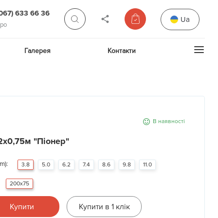
(067) 633 66 36
Ua
про
Галерея
Контакти
В наявності
2х0,75м "Піонер"
m):
3.8
5.0
6.2
7.4
8.6
9.8
11.0
200x75
Купити
Купити в 1 клік