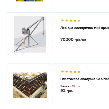
Лебідка електрична міні кран
70200
грн./шт
Пластикова опалубка GeoPlas
Знижка
10
грн.
92
грн.