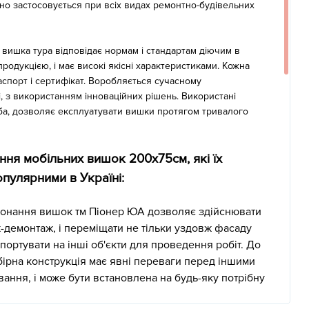
о застосовується при всіх видах ремонтно-будівельних
вишка тура відповідає нормам і стандартам діючим в
продукцією, і має високі якісні характеристиками. Кожна
аспорт і сертифікат. Воробляється сучасному
, з використанням інноваційних рішень. Використані
ба, дозволяє експлуатувати вишки протягом тривалого
ння мобільних вишок 200х75см, які їх
пулярними в Україні:
конання вишок тм Піонер ЮА дозволяє здійснювати
-демонтаж, і переміщати не тільки уздовж фасаду
нспортувати на інші об'єкти для проведення робіт. До
збірна конструкція має явні переваги перед іншими
ання, і може бути встановлена на будь-яку потрібну