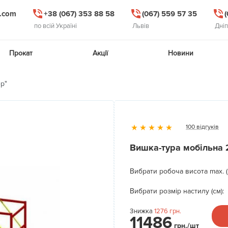
l.com
+38 (067) 353 88 58
(067) 559 57 35
по всій Україні
Львів
Дні
Прокат
Акції
Новини
ер"
100 відгуків
Вишка-тура мобільна 
Вибрати робоча висота max. (
Вибрати розмір настилу (см):
Знижка
1276
грн.
11486
грн./шт