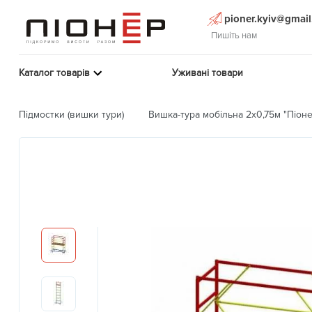
pioner.kyiv@gmai
Пишіть нам
Каталог товарів
Уживані товари
Підмостки (вишки тури)
Вишка-тура мобільна 2х0,75м "Піон