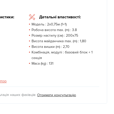
истики:
Детальні властивості:
Модель :
2х0,75м (1+1)
Робоча висота max. (m) :
3.8
Розмір настилу (см) :
200x75
Висота майданчика max. (m) :
1,80
Висота вишки (m) :
2,70
Комбінація, модулі :
базовий блок + 1
секція
Маса (kg) :
131
ятор
тація наших фахівців:
Отримати консультацію