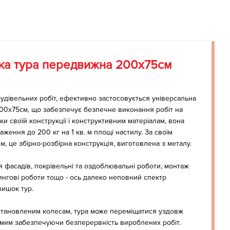
ка тура передвижна 200х75см
дівельних робіт, ефективно застосовується універсальна
00х75см, що забезпечує безпечне виконання робіт на
яки своїй конструкції і конструктивним матеріалам, вона
ження до 200 кг на 1 кв. м площі настилу. За своїм
, це збірно-розбірна конструкція, виготовлена з металу.
фасадів, покрівельні та оздоблювальні роботи, монтаж
рингові роботи тощо - ось далеко неповний спектр
вишок тур.
 встановленим колесам, тура може переміщатися уздовж
самим забезпечуючи безперервність вироблених робіт.