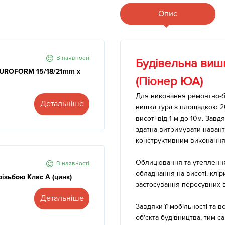
Опис
В наявності
Будівельна виш
 EUROFORM 15/18/21mm x
(Піонер ЮА)
Для виконання ремонтно-бу
Детальніше
вишка тура з площадкою 2
висоті від 1 м до 10м. Завд
здатна витримувати наванта
конструктивним виконанням
Облицювання та утеплення 
В наявності
обладнання на висоті, клі
різьбою Клас А (цинк)
застосування пересувних 
Детальніше
Завдяки її мобільності та
об'єкта будівництва, тим 