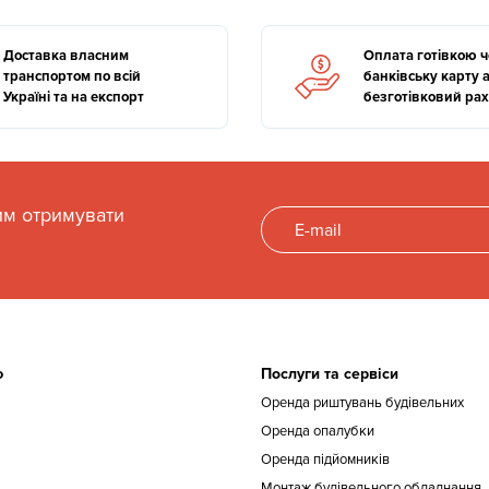
Вишка мобільна 200
2м, на якому зручн
Доставка власним
Оплата готівкою 
транспортом по всій
банківську карту 
ширина 75см, що д
Україні та на експорт
безготівковий ра
стелажами чи вир
Дана будівельна в
ресурсі, володіє 
якістю і високою м
им отримувати
Доставка по Києву 
Так, в межах міста
будівництва вона 
моменту замовлен
ю
Послуги та сервіси
До Ваших послуг експрес 
Оренда риштувань будівельних
Оренда опалубки
Звертайтесь по телефонам 
Оренда підйомників
Монтаж будівельного обладнання