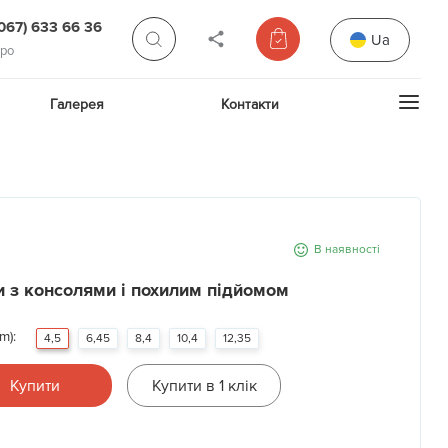
(067) 633 66 36
Ua
про
Галерея
Контакти
В наявності
 з консолями і похилим підйомом
m):
4,5
6,45
8,4
10,4
12,35
Купити
Купити в 1 клік