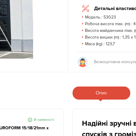
Детальні властиво
Модель :
53023
Робоча висота max. (m) :
4
Висота майданчика max. (m
Висота вишки (m) :
1,35 x 
Маса (kg) :
123,7
Безкоштовна консуль
Опис
В наявності
Надійні зручні 
 EUROFORM 15/18/21mm x
спусків з гром