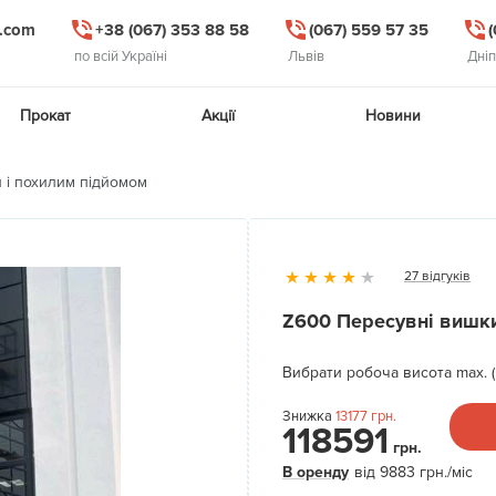
l.com
+38 (067) 353 88 58
(067) 559 57 35
по всій Україні
Львів
Дні
Прокат
Акції
Новини
 і похилим підйомом
27 відгуків
Z600 Пересувні вишки
Вибрати робоча висота max. (
Знижка
13177
грн.
118591
грн.
В оренду
від
9883
грн.
/міс