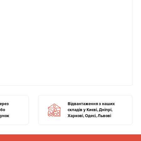
через
Відвантаження з наших
або
складів у Києві, Дніпрі,
хунок
Харкові, Одесі, Львові