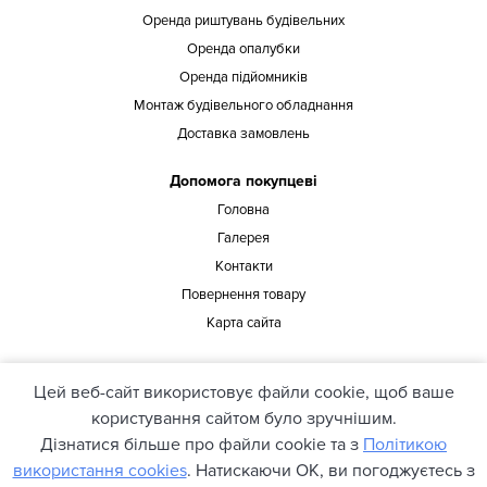
Оренда риштувань будівельних
Оренда опалубки
Оренда підйомників
Монтаж будівельного обладнання
Доставка замовлень
Допомога покупцеві
Головна
Галерея
Контакти
Повернення товару
Карта сайта
Наша адреса
Цей веб-сайт використовує файли cookie, щоб ваше
офіс 429, вул. Предславинська 37, Київ, 03150, Україна
користування сайтом було зручнішим.
Дізнатися більше про файли cookie та з
Політикою
використання cookies
. Натискаючи ОК, ви погоджуєтесь з