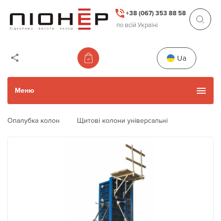
+38 (067) 353 88 58
по всій Україні
Ua
Меню
Опалубка колон
Щитові колони універсальні
Каталог товарів
Уживані товари
Прокат
Акції