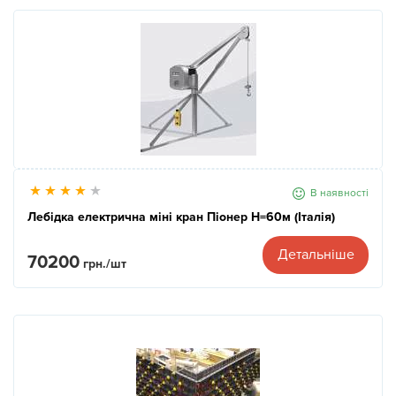
В наявності
Лебідка електрична міні кран Піонер Н=60м (Італія)
Детальніше
70200
грн./шт