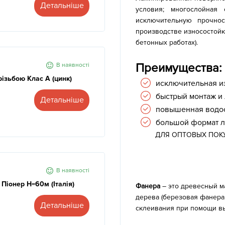
Детальніше
условия; многослойная
исключительную прочно
производстве износостойк
бетонных работах).
Преимущества:
В наявності
різьбою Клас А (цинк)
исключительная и
быстрый монтаж и 
Детальніше
повышенная водос
большой формат л
ДЛЯ ОПТОВЫХ ПОК
В наявності
 Піонер Н=60м (Італія)
Фанера
– это древесный м
дерева (березовая фанера
Детальніше
склеивания при помощи вы