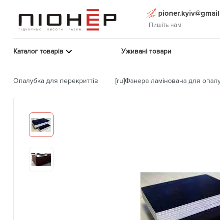
pioner.kyiv@gmai
Пишіть нам
Каталог товарів
Уживані товари
Опалубка для перекриттів
[ru]Фанера ламінована для опалу