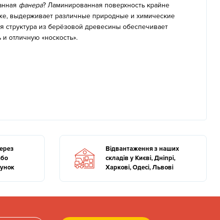
анная
фанера
? Ламинированная поверхность крайне
аже, выдерживает различные природные и химические
я структура из берёзовой древесины обеспечивает
 и отличную «носкость».
через
Відвантаження з наших
або
складів у Києві, Дніпрі,
хунок
Харкові, Одесі, Львові