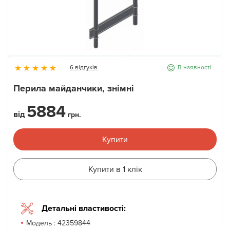
Новини
Галерея
6 відгуків
В наявності
Контакти
Перила майданчики, знімні
5884
Прокат та послуги
вiд
грн.
Купити
Купити в 1 клік
Детальні властивості:
Модель :
42359844