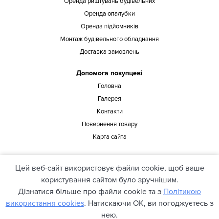
Оренда риштувань будівельних
Оренда опалубки
Оренда підйомників
Монтаж будівельного обладнання
Доставка замовлень
Допомога покупцеві
Головна
Галерея
Контакти
Повернення товару
Карта сайта
Наша адреса
Цей веб-сайт використовує файли cookie, щоб ваше
офіс 429, вул. Предславинська 37, Київ, 03150, Україна
користування сайтом було зручнішим.
Дізнатися більше про файли cookie та з
Політикою
використання cookies
. Натискаючи ОК, ви погоджуєтесь з
© 2021 pioner.ua. Всі права захищені.
нею.