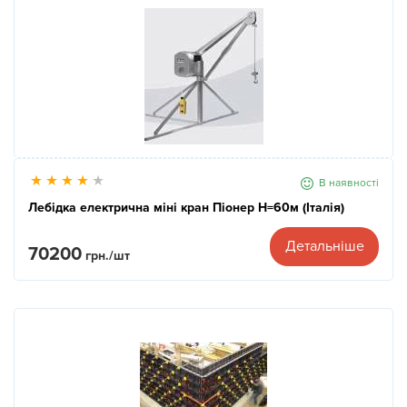
В наявності
Лебідка електрична міні кран Піонер Н=60м (Італія)
Детальніше
70200
грн./шт