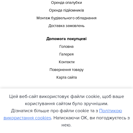
Оренда опалубки
Оренда підйомників
Монтаж будівельного обладнання
Доставка замовлень
Допомога покупцеві
Головна
Галерея
Контакти
Повернення товару
Карта сайта
Наша адреса
Цей веб-сайт використовує файли cookie, щоб ваше
офіс 429, вул. Предславинська 37, Київ, 03150, Україна
користування сайтом було зручнішим.
Дізнатися більше про файли cookie та з
Політикою
використання cookies
. Натискаючи ОК, ви погоджуєтесь з
© 2021 pioner.ua. Всі права захищені.
нею.