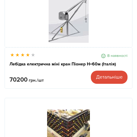
В наявності
Лебідка електрична міні кран Піонер Н=60м (Італія)
Детальніше
70200
грн./шт