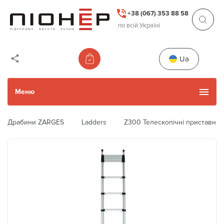
+38 (067) 353 88 58
по всій Україні
Ua
Меню
Драбини ZARGES
Ladders
Z300 Телескопічні приставні 
Каталог товарів
Уживані товари
Прокат
Next
Previous
Акції