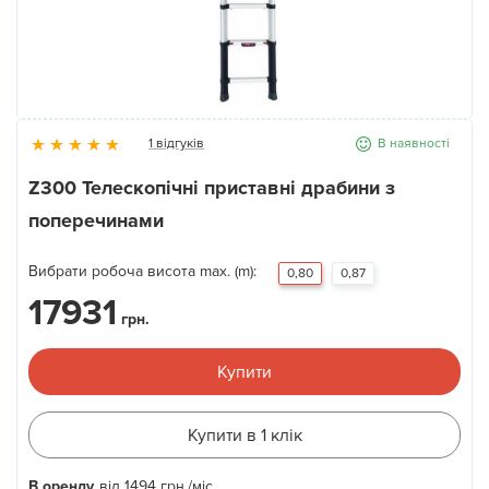
Новини
Галерея
1 відгуків
В наявності
Контакти
Z300 Телескопічні приставні драбини з
поперечинами
Прокат та послуги
Вибрати робоча висота max. (m):
0,80
0,87
17931
грн.
Купити
Купити в 1 клік
В оренду
від
1494
грн.
/міс