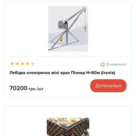
В наявності
Лебідка електрична міні кран Піонер Н=60м (Італія)
Детальніше
70200
грн./шт