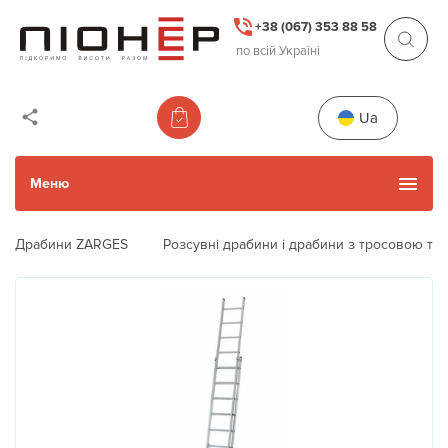
+38 (067) 353 88 58
по всій Україні
Ua
Меню
Драбини ZARGES
Розсувні драбини і драбини з тросовою тя
Каталог товарів
Уживані товари
Прокат
Next
Previous
Акції