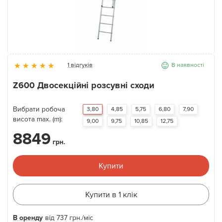
Новини
Галерея
1 відгуків
В наявності
Контакти
Z600 Двосекційні розсувні сходи
Прокат та послуги
Вибрати робоча
3,80
4,85
5,75
6,80
7,90
висота max. (m):
9,00
9,75
10,85
12,75
8849
грн.
Купити
Купити в 1 клік
В оренду
від
737
грн.
/міс