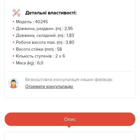
Детальні властивості:
Модель :
40245
Довжина, раздвин. (m) :
2,95
Довжина, складний. (m) :
1,83
Робоча висота max. (m) :
3,80
Висота стійки (mm) :
58
Кількість ступенів :
2 x 6
Маса (kg) :
6,0
Безкоштовна консультація наших фахівців:
Отримати консультацію
Опис