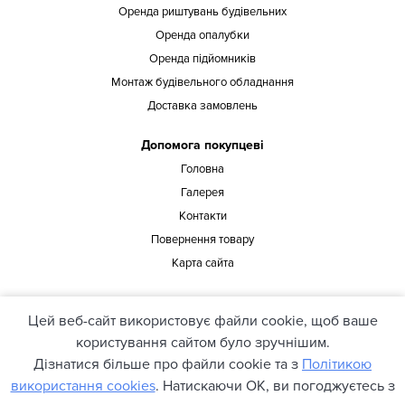
Оренда риштувань будівельних
Оренда опалубки
Оренда підйомників
Монтаж будівельного обладнання
Доставка замовлень
Допомога покупцеві
Головна
Галерея
Контакти
Повернення товару
Карта сайта
Наша адреса
Цей веб-сайт використовує файли cookie, щоб ваше
офіс 429, вул. Предславинська 37, Київ, 03150, Україна
користування сайтом було зручнішим.
Дізнатися більше про файли cookie та з
Політикою
використання cookies
. Натискаючи ОК, ви погоджуєтесь з
© 2021 pioner.ua. Всі права захищені.