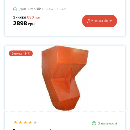
Доп. інфо ☎ +380675595735
Знижка
680
грн.
Детальніше
2898
грн.
Знижка 19 %
В наявності