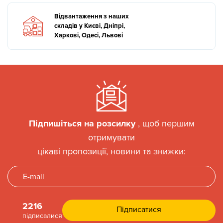
Відвантаження з наших
складів у Києві, Дніпрі,
Харкові, Одесі, Львові
Підпишіться на розсилку
, щоб першим
отримувати
цікаві пропозиції, новини та знижки:
2216
підписалися