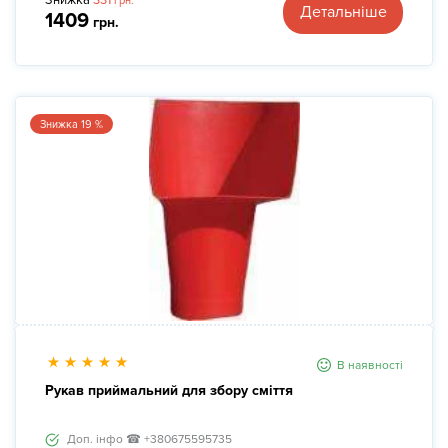
Знижка
331
грн.
Детальніше
1409
грн.
Знижка 19 %
В наявності
Рукав приймальний для збору сміття
Доп. інфо ☎ +380675595735