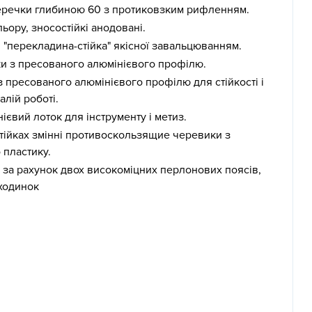
еречки глибиною 60 з протиковзким рифленням.
ьору, зносостійкі анодовані.
 "перекладина-стійка" якісної завальцюванням.
ки з пресованого алюмінієвого профілю.
 пресованого алюмінієвого профілю для стійкості і
алій роботі.
євий лоток для інструменту і метиз.
стійках змінні противоскользящие черевики з
пластику.
за рахунок двох високоміцних перлонових поясів,
ходинок