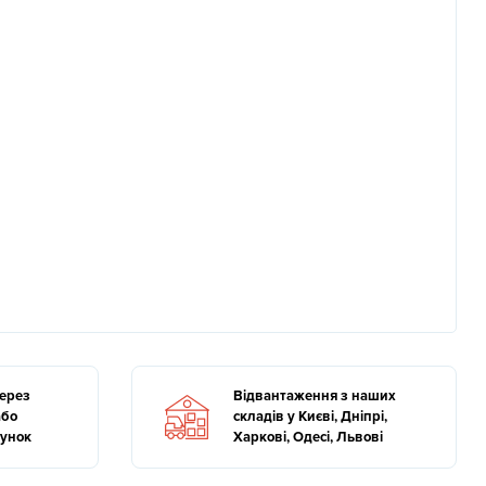
через
Відвантаження з наших
або
складів у Києві, Дніпрі,
хунок
Харкові, Одесі, Львові