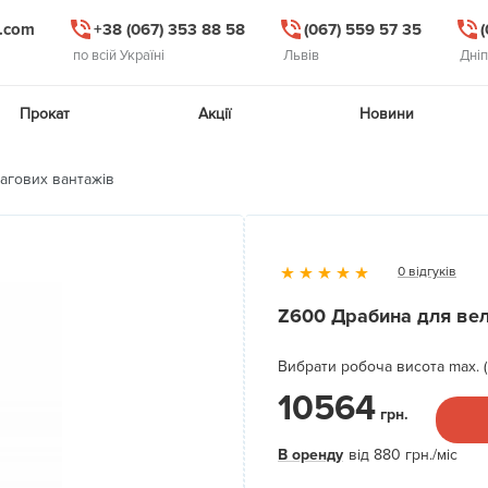
l.com
+38 (067) 353 88 58
(067) 559 57 35
по всій Україні
Львів
Дні
Прокат
Акції
Новини
агових вантажів
0 відгуків
Z600 Драбина для ве
Вибрати робоча висота max. (
10564
грн.
В оренду
від
880
грн.
/міс