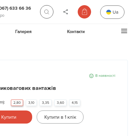
(067) 633 66 36
Ua
про
Галерея
Контакти
В наявності
ликовагових вантажів
m):
2,80
3,10
3,35
3,60
4,15
Купити
Купити в 1 клік