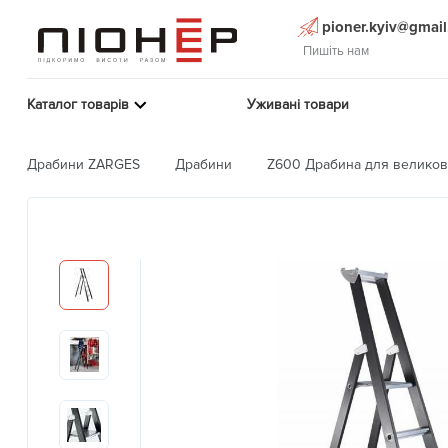
pioner.kyiv@gmai
Пишіть нам
Каталог товарів
Уживані товари
Драбини ZARGES
Драбини
Z600 Драбина для великов