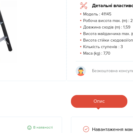
Next
Детальні властиво
Модель :
41145
Робоча висота max. (m) :
2
Довжина сходів (m) :
1,59
Висота майданчика max. (m
Висота стійки сходової/оп
Кількість ступенів :
3
Маса (kg) :
7,70
Безкоштовна консуль
Опис
В наявності
Навантаження макс