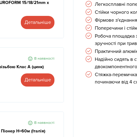
 EUROFORM 15/18/21mm x
Легкосплавні поп
Стійки чорного кол
Фірмове з'єднання
Детальніше
Поперечини і стій
Робоча площадка з
зручності при трив
Практичний алюміні
В наявності
Надійно сидять в 
двокомпонентного 
різьбою Клас А (цинк)
Стяжка-перемичка 
Детальніше
починаючи від 4 с
В наявності
 Піонер Н=60м (Італія)