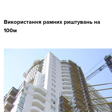
Новини
Використання рамних риштувань на
Галерея
100м
Контакти
Прокат та послуги