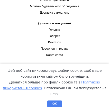
Оренда підйомників
Монтаж будівельного обладнання
Доставка замовлень
Допомога покупцеві
Головна
Галерея
Контакти
Повернення товару
Карта сайта
Наша адреса
Цей веб-сайт використовує файли cookie, щоб ваше
офіс 429, вул. Предславинська 37, Київ, 03150, Україна
користування сайтом було зручнішим.
Дізнатися більше про файли cookie та з
Політикою
використання cookies
. Натискаючи ОК, ви погоджуєтесь з
© 2021 pioner.ua. Всі права захищені.
нею.
OK