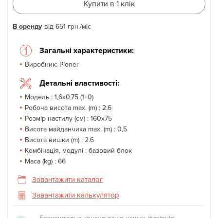
Купити в 1 клік
В оренду
від
651
грн.
/міс
Загальні характеристики:
Виробник:
Pioner
Детальні властивості:
Модель :
1,6х0,75 (1+0)
Робоча висота max. (m) :
2.6
Розмір настилу (см) :
160х75
Висота майданчика max. (m) :
0,5
Висота вишки (m) :
2.6
Комбінація, модулі :
базовий блок
Маса (kg) :
66
Завантажити каталог
Завантажити калькулятор