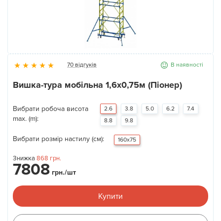
Новини
Галерея
70 відгуків
В наявності
Контакти
Вишка-тура мобільна 1,6х0,75м (Піонер)
Прокат та послуги
Вибрати робоча висота
2.6
3.8
5.0
6.2
7.4
max. (m):
8.8
9.8
Вибрати розмір настилу (см):
160х75
Знижка
868
грн.
7808
грн./шт
Купити