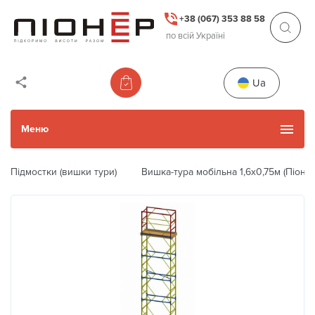
+38 (067) 353 88 58
по всій Україні
Ua
Меню
Підмостки (вишки тури)
Вишка-тура мобільна 1,6х0,75м (Піонер
Каталог товарів
Уживані товари
Прокат
Next
Previous
Акції